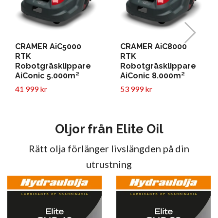
CRAMER AiC5000
CRAMER AiC8000
RTK
RTK
Robotgräsklippare
Robotgräsklippare
AiConic 5.000m²
AiConic 8.000m²
41 999 kr
53 999 kr
Oljor från Elite Oil
Rätt olja förlänger livslängden på din
utrustning