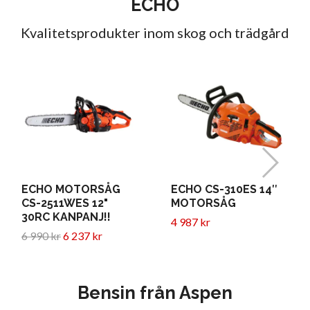
ECHO
Kvalitetsprodukter inom skog och trädgård
ECHO MOTORSÅG
ECHO CS-310ES 14″
CS-2511WES 12"
MOTORSÅG
30RC KANPANJ!!
4 987 kr
6 990 kr
6 237 kr
Bensin från Aspen