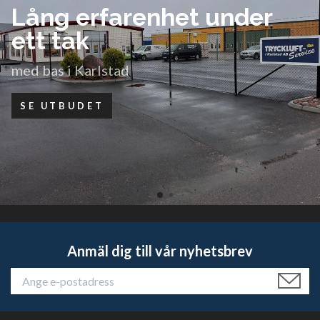
Ene
Premiu
Anmäl dig till vår nyhetsbrev