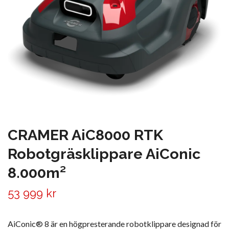
CRAMER AiC8000 RTK
Robotgräsklippare AiConic
8.000m²
53 999 kr
AiConic® 8 är en högpresterande robotklippare designad för