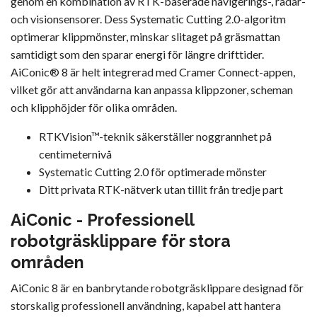
genom en kombination av RTK-baserade navigerings-, radar-
och visionsensorer. Dess Systematic Cutting 2.0-algoritm
optimerar klippmönster, minskar slitaget på gräsmattan
samtidigt som den sparar energi för längre drifttider.
AiConic®
8 är helt integrerad med Cramer Connect-appen,
vilket gör att användarna kan anpassa klippzoner, scheman
och klipphöjder för olika områden.
RTKVision™-teknik
säkerställer noggrannhet på
centimeternivå
Systematic Cutting 2.0 för optimerade mönster
Ditt privata RTK-nätverk utan tillit från tredje part
AiConic - Professionell
robotgräsklippare för stora
områden
AiConic 8 är en banbrytande robotgräsklippare designad för
storskalig professionell användning, kapabel att hantera