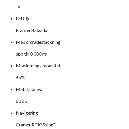
Ja
LED-ljus
Fram & Baksida
Max områdestäckning
upp till 8 000 m²
Max lutningskapacitet
45%
Mätt ljudnivå
60 dB
Navigering
Cramer RTKVision™