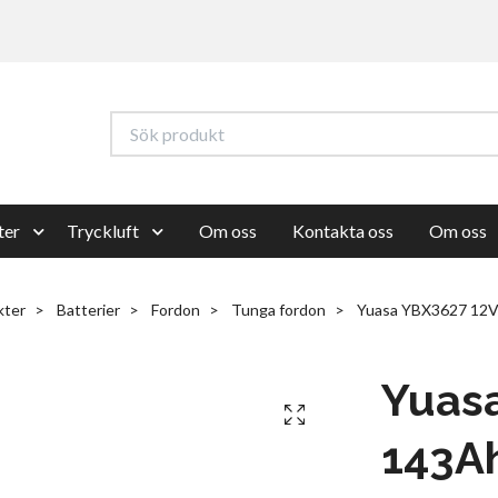
ter
Tryckluft
Om oss
Kontakta oss
Om oss
kter
Batterier
Fordon
Tunga fordon
Yuasa YBX3627 12V
Yuas
143A