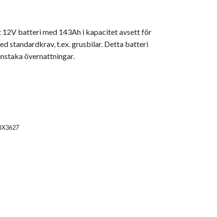
 12V batteri med 143Ah i kapacitet avsett för
d standardkrav, t.ex. grusbilar. Detta batteri
enstaka övernattningar.
BX3627