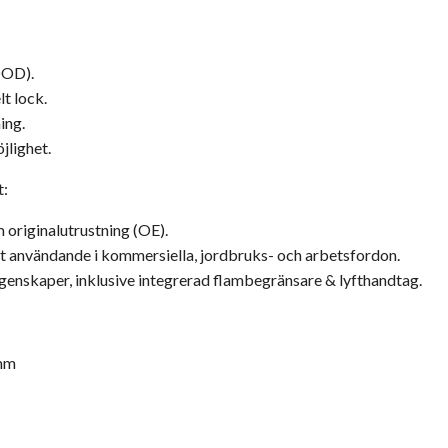
OD).
t lock.
ing.
jlighet.
t:
 originalutrustning (OE).
st användande i kommersiella, jordbruks- och arbetsfordon.
enskaper, inklusive integrerad flambegränsare & lyfthandtag.
 mm