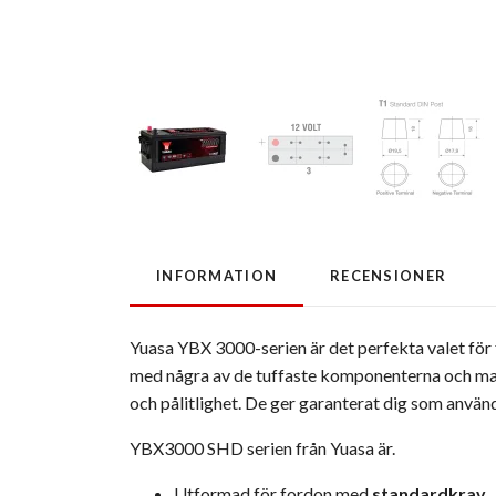
INFORMATION
RECENSIONER
Yuasa YBX 3000-serien är det perfekta valet för
med några av de tuffaste komponenterna och mate
och pålitlighet. De ger garanterat dig som använ
YBX3000 SHD serien från Yuasa är.
Utformad för fordon med
standardkrav
.