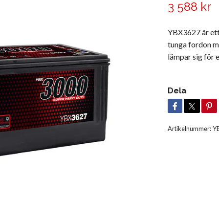
3 588 kr
YBX3627 är ett
tunga fordon me
lämpar sig för 
Dela
Artikelnummer:
Y