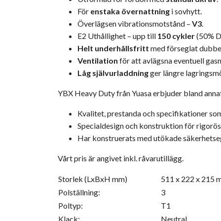
För
enstaka övernattning
i sovhytt.
Överlägsen vibrationsmotstånd –
V3
.
E2 Uthållighet – upp till
150 cykler
(50% D
Helt underhållsfritt
med förseglat dubbel
Ventilation
för att avlägsna eventuell gasn
Låg självurladdning
ger längre lagringsmö
YBX Heavy Duty från Yuasa erbjuder bland anna
Kvalitet, prestanda och specifikationer som
Specialdesign och konstruktion för rigorö
Har konstruerats med utökade säkerhetseg
Vårt pris är angivet inkl. råvarutillägg.
Storlek (LxBxH mm)
511 x 222 x 215
Polställning:
3
Poltyp:
T1
Klack:
Neutral