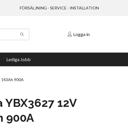
FÖRSÄLJNING - SERVICE - INSTALLATION
Logga in
Lediga Jobb
 143Ah 900A
a YBX3627 12V
h 900A