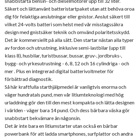
snabbstarta bensin- och dieselmotorer upp till 32 liter.
Säkert och lättanvänt batteristartpaket utan att behöva oroa
dig för felaktiga anslutningar eller gnistor. Anslut säkert till
vilket 24-volts batteri som helst med vår misstagssäkra
design med gnistsäker teknik och omvänd polaritetsskydd.
Det är kommersiellt på alla sätt. Den startar nästan alla typer
av fordon och utrustning, inklusive semi-lastbilar (upp till
klass 8), husbilar, turistbussar, bussar, gruv-, jordbruks-,
bygg- och yrkesutrustning - 6, 8, 12 och 16 cylindriga - och
mer . Plus en integrerad digital batterivoltmeter för
förbättrad diagnostik.
Så här kraftfulla starthjälpmedel är vanligtvis enorma och
väger hundratals pund, men vår litiumteknologi med hög
urladdning gör den till den mest kompakta och lätta designen
i världen - väger bara 14 pund. Och dess bärbara väska gör
snabbstart bekvämare än någonsin.
Det är inte bara en litiumstarter utan också en bärbar
powerbank för att ladda smartphones, surfplattor och andra