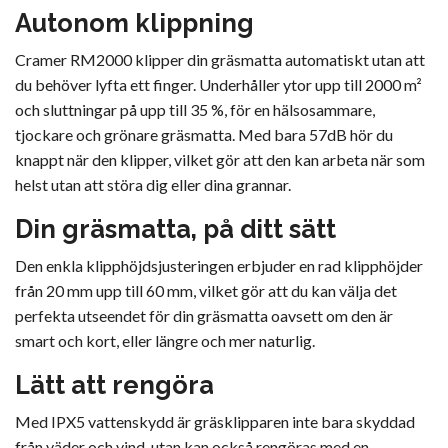
Autonom klippning
Cramer RM2000 klipper din gräsmatta automatiskt utan att
du behöver lyfta ett finger. Underhåller ytor upp till 2000 m²
och sluttningar på upp till 35 %, för en hälsosammare,
tjockare och grönare gräsmatta. Med bara 57dB hör du
knappt när den klipper, vilket gör att den kan arbeta när som
helst utan att störa dig eller dina grannar.
Din gräsmatta, på ditt sätt
Den enkla klipphöjdsjusteringen erbjuder en rad klipphöjder
från 20 mm upp till 60 mm, vilket gör att du kan välja det
perfekta utseendet för din gräsmatta oavsett om den är
smart och kort, eller längre och mer naturlig.
Lätt att rengöra
Med IPX5 vattenskydd är gräsklipparen inte bara skyddad
från väder och vind, utan kan också rengöras med en