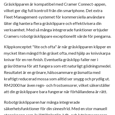
Gräsklipparen är kompatibel med Cramer Connect-appen,
vilket ger dig full kontroll från din smartphone. Det extra
Fleet Management-systemet för kommersiella användare
låter dig hantera flera gräsklippare och effektivisera din
verksamhet. Med så många integrerade funktioner erbjuder
Cramers robotgräsklippare exceptionellt värde för pengarna.
Klippkonceptet "lite och ofta" är när gräsklipparen klipper en
mycket liten mängd från gräset ofta, med hjälp av knivskarpa
knivar för en ren finish. Eventuella gräsklipp faller ner i
gräsrötterna för att fungera som ett naturligt gödningsmedel.
Resultatet är en grönare, hälsosammare gräsmatta med
kraftigt reducerad mossa som alltid ser snygg och prydlig ut.
RM2000 har även regn- och frostsensorer, vilket säkerställer
att din gräsklippare bara fungerar när förhållandena är rätt.
Robotgräsklipparen har många integrerade
säkerhetsfunktioner för din sinnesfrid. Med en stor manuell
stoppknapp som är lättillgänglig, lyft- och lutningssensorer