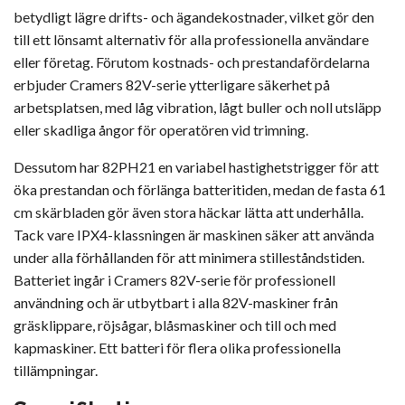
betydligt lägre drifts- och ägandekostnader, vilket gör den
till ett lönsamt alternativ för alla professionella användare
eller företag. Förutom kostnads- och prestandafördelarna
erbjuder Cramers 82V-serie ytterligare säkerhet på
arbetsplatsen, med låg vibration, lågt buller och noll utsläpp
eller skadliga ångor för operatören vid trimning.
Dessutom har 82PH21 en variabel hastighetstrigger för att
öka prestandan och förlänga batteritiden, medan de fasta 61
cm skärbladen gör även stora häckar lätta att underhålla.
Tack vare IPX4-klassningen är maskinen säker att använda
under alla förhållanden för att minimera stilleståndstiden.
Batteriet ingår i Cramers 82V-serie för professionell
användning och är utbytbart i alla 82V-maskiner från
gräsklippare, röjsågar, blåsmaskiner och till och med
kapmaskiner. Ett batteri för flera olika professionella
tillämpningar.