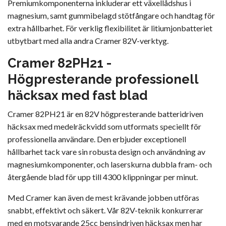
Premiumkomponenterna inkluderar ett växellådshus i
magnesium, samt gummibelagd stötfångare och handtag för
extra hållbarhet. För verklig flexibilitet är litiumjonbatteriet
utbytbart med alla andra Cramer 82V-verktyg.
Cramer 82PH21 -
Högpresterande professionell
häcksax med fast blad
Cramer 82PH21 är en 82V högpresterande batteridriven
häcksax med medelräckvidd som utformats speciellt för
professionella användare. Den erbjuder exceptionell
hållbarhet tack vare sin robusta design och användning av
magnesiumkomponenter, och laserskurna dubbla fram- och
återgående blad för upp till 4300 klippningar per minut.
Med Cramer kan även de mest krävande jobben utföras
snabbt, effektivt och säkert. Vår 82V-teknik konkurrerar
med en motsvarande 25cc bensindriven häcksax men har