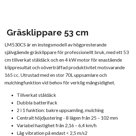
Gräsklippare 53 cm
LM530CS är en instegsmodell av högpresterande
självgående gräsklippare för professionellt bruk, med ett 53
cm tillverkat ståldäck och en 4 kW motor för enastående
klippresultat och oöverträffad produktivitet motsvarande
165 cc. Utrustad med en stor 70L uppsamlare och
mulchingfunktion vid behov för verklig mångsidighet.
Tillverkat ståldäck
Dubbla batterifack
2 i 1 funktion: bakre uppsamling, mulching
Centralt höjdjustering - 8 lägen från 25 – 102 mm
Variabel hastighet från 2,16 – 6,4 km/h
Låg vibration på endast < 2,5 m/s2