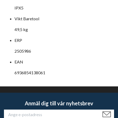
IPX5
Vikt Baretool
49,5 kg
ERP
2505986
EAN
6936854138061
Anmäl dig till vår nyhetsbrev