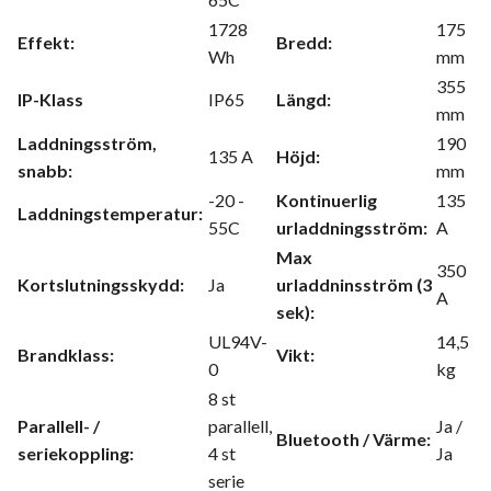
1728
175
Effekt:
Bredd:
Wh
mm
355
IP-Klass
IP65
Längd:
mm
Laddningsström,
190
135 A
Höjd:
snabb:
mm
-20 -
Kontinuerlig
135
Laddningstemperatur:
55C
urladdningsström:
A
Max
350
Kortslutningsskydd:
Ja
urladdninsström (3
A
sek):
UL94V-
14,5
Brandklass:
Vikt:
0
kg
8 st
Parallell- /
parallell,
Ja /
Bluetooth / Värme:
seriekoppling:
4 st
Ja
serie