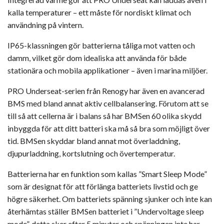
kalla temperaturer – ett måste för nordiskt klimat och
användning på vintern.
IP65-klassningen gör batterierna tåliga mot vatten och
damm, vilket gör dom idealiska att använda för både
stationära och mobila applikationer – även i marina miljöer.
PRO Underseat-serien från Renogy har även en avancerad
BMS med bland annat aktiv cellbalansering. Förutom att se
till så att cellerna är i balans så har BMSen 60 olika skydd
inbyggda för att ditt batteri ska må så bra som möjligt över
tid. BMSen skyddar bland annat mot överladdning,
djupurladdning, kortslutning och övertemperatur.
Batterierna har en funktion som kallas ”Smart Sleep Mode”
som är designat för att förlänga batteriets livstid och ge
högre säkerhet. Om batteriets spänning sjunker och inte kan
återhämtas ställer BMSen batteriet i ”Undervoltage sleep
mode”, detta sker efter 5 minuter och spänningen inte har