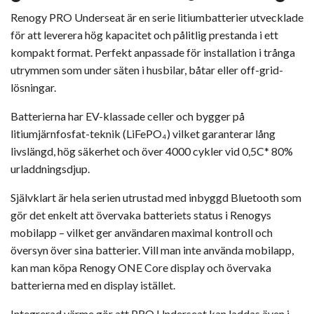
Renogy PRO Underseat är en serie litiumbatterier utvecklade
för att leverera hög kapacitet och pålitlig prestanda i ett
kompakt format. Perfekt anpassade för installation i trånga
utrymmen som under säten i husbilar, båtar eller off-grid-
lösningar.
Batterierna har EV-klassade celler och bygger på
litiumjärnfosfat-teknik (LiFePO₄) vilket garanterar lång
livslängd, hög säkerhet och över 4000 cykler vid 0,5C* 80%
urladdningsdjup.
Självklart är hela serien utrustad med inbyggd Bluetooth som
gör det enkelt att övervaka batteriets status i Renogys
mobilapp – vilket ger användaren maximal kontroll och
översyn över sina batterier. Vill man inte använda mobilapp,
kan man köpa Renogy ONE Core display och övervaka
batterierna med en display istället.
Integrerad värme gör att PRO Underseat kan laddas även i