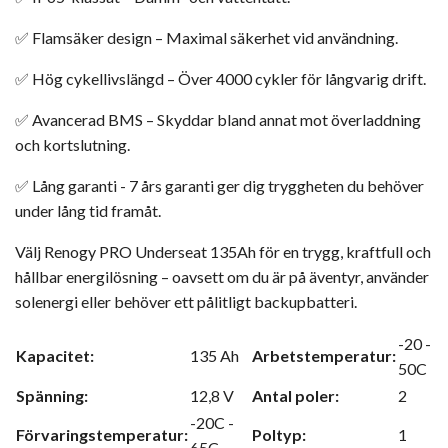
✅
Flamsäker design
– Maximal säkerhet vid användning.
✅
Hög cykellivslängd
– Över 4000 cykler för långvarig drift.
✅
Avancerad BMS
– Skyddar bland annat mot överladdning
och kortslutning.
✅ Lång garanti - 7 års garanti ger dig tryggheten du behöver
under lång tid framåt.
Välj Renogy PRO Underseat 135Ah för en trygg, kraftfull och
hållbar energilösning – oavsett om du är på äventyr, använder
solenergi eller behöver ett pålitligt backupbatteri.
-20 -
Kapacitet:
135 Ah
Arbetstemperatur:
50C
Spänning:
12,8 V
Antal poler:
2
-20C -
Förvaringstemperatur:
Poltyp:
1
65C