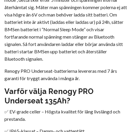
återhämtat sig. Mäter man spänningen kommer polerna ej att
visa högre än 6V och man behöver ladda sitt batteri. Om
batteriet inte är aktivt (laddas eller laddas ur) på 24h, sätter
BMSen batteriet i ”Normal Sleep Mode” och visar
fortfarande normal spänning men stänger av Bluetooth
signalen. Så fort användaren laddar eller börjar använda sitt
batteri startar BMSen upp batteriet och återställer
Bluetooth signalen.
Renogy PRO Underseat-batterierna levereras med 7 års
garanti för tryggt använda i många år.
Varför välja Renogy PRO
Underseat 135Ah?
✅
EV-grade celler
– Högsta kvalitet för lång livslängd och
prestanda.
✅
IP65-klassat
– Damm- och vattentätt.