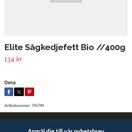
Elite Sågkedjefett Bio //400g
134 kr
Dela
Artikelnummer:
745749
Anmäl dig till vår nyhetsbrev