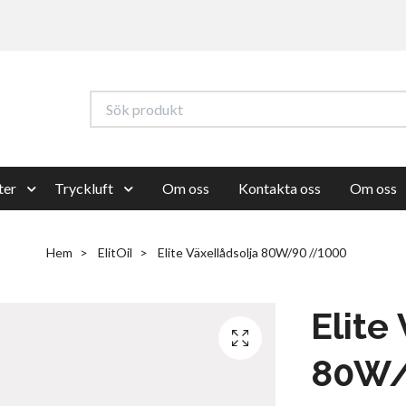
ter
Tryckluft
Om oss
Kontakta oss
Om oss
Hem
ElitOil
Elite Växellådsolja 80W/90 //1000
Elite
80W/